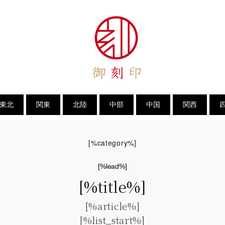
東北
関東
北陸
中部
中国
関西
[%category%]
[%lead%]
[%title%]
[%article%]
[%list_start%]